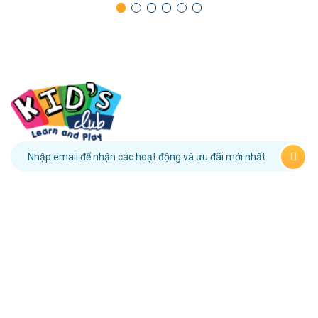
091 958 48 22
HỆ THỐNG MẦM NON
KID’S CLUB
1. Kid’s Club Bình Thới
Địa chỉ: 28-32 Đường số 3A, Cư Xá Bình Thới, Phường Bình Thới,
TP.HCM