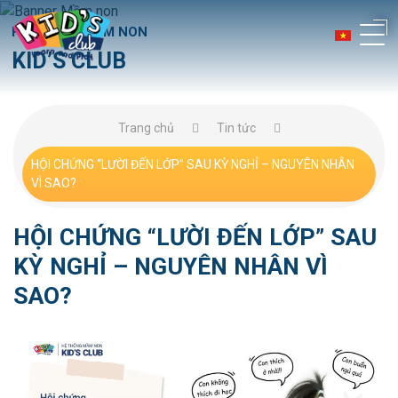
HỆ THỐNG MẦM NON
KID’S CLUB
Trang chủ
Tin tức
HỘI CHỨNG “LƯỜI ĐẾN LỚP” SAU KỲ NGHỈ – NGUYÊN NHÂN
VÌ SAO?
HỘI CHỨNG “LƯỜI ĐẾN LỚP” SAU
KỲ NGHỈ – NGUYÊN NHÂN VÌ
SAO?