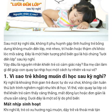
Sau một kỳ nghỉ dài, không ít phụ huynh gặp tình huống trẻ bỗng
dưng không muốn đến lớp, mè nheo, trì hoãn hoặc thậm chí khóc
lóc mỗi sáng. Đây là một hiện tượng phổ biến gọi là hội chứng “lười
đến lớp” sau kỳ nghỉ.
Vậy đâu là nguyên nhân khiến trẻ có cảm giác này? Ba mẹ cần làm
gì để giúp con quay lại nhịp học một cách tự nhiên và vui vẻ?
1. Vì sao trẻ không muốn đi học sau kỳ nghỉ?
Kỳ nghỉ là khoảng thời gian trẻ được tự do vui chơi, không cần tuân
thủ lịch trình nghiêm ngặt như khi đi học. Vì thế, việc quay lại lớp có
thể khiến trẻ cảm thấy căng thẳng, mất động lực hoặc đơn giản là
chưa sẵn sàng. Dưới đây là một số lý do phổ biến:
Mất nhịp sinh hoạt
Khi nghỉ lễ, trẻ có xu hướng ngủ muộn, dậy trễ và thoải mái tận