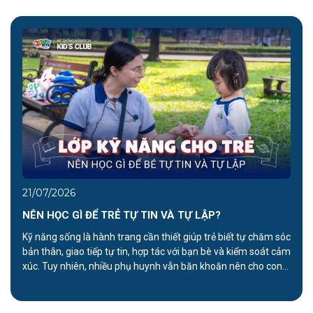
21/07/2026
NÊN HỌC GÌ ĐỂ TRẺ TỰ TIN VÀ TỰ LẬP?
Kỹ năng sống là hành trang cần thiết giúp trẻ biết tự chăm sóc
bản thân, giao tiếp tự tin, hợp tác với bạn bè và kiểm soát cảm
xúc. Tuy nhiên, nhiều phụ huynh vẫn băn khoăn nên cho con
học kỹ năng gì và bắt đầu từ độ tuổi nào. Bài viết dưới […]