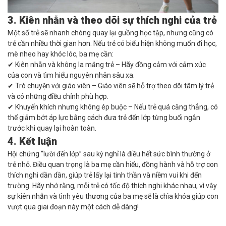
3. Kiên nhẫn và theo dõi sự thích nghi của trẻ
Một số trẻ sẽ nhanh chóng quay lại guồng học tập, nhưng cũng có
trẻ cần nhiều thời gian hơn. Nếu trẻ có biểu hiện không muốn đi học,
mè nheo hay khóc lóc, ba mẹ cần:
✔ Kiên nhẫn và không la mắng trẻ – Hãy đồng cảm với cảm xúc
của con và tìm hiểu nguyên nhân sâu xa.
✔ Trò chuyện với giáo viên – Giáo viên sẽ hỗ trợ theo dõi tâm lý trẻ
và có những điều chỉnh phù hợp.
✔ Khuyến khích nhưng không ép buộc
– Nếu trẻ quá căng thẳng, có
thể giảm bớt áp lực bằng cách đưa trẻ đến lớp từng buổi ngắn
trước khi quay lại hoàn toàn.
4. Kết luận
Hội chứng “lười đến lớp” sau kỳ nghỉ là điều hết sức bình thường ở
trẻ nhỏ. Điều quan trọng là ba mẹ cần
hiểu, đồng hành và hỗ trợ con
thích nghi dần dần
, giúp trẻ lấy lại tinh thần và niềm vui khi đến
trường. Hãy nhớ rằng, mỗi trẻ có tốc độ thích nghi khác nhau, vì vậy
sự kiên nhẫn và tình yêu thương của ba mẹ sẽ là chìa khóa giúp con
vượt qua giai đoạn này một cách dễ dàng!