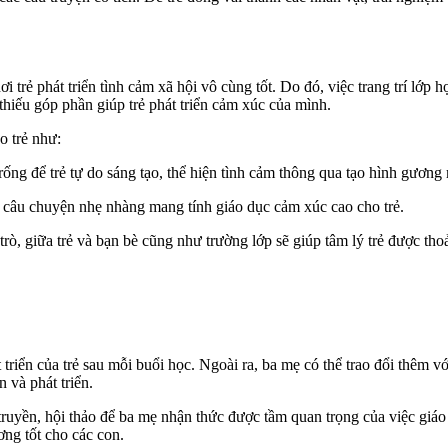
i trẻ phát triển tình cảm xã hội vô cùng tốt.
Do đó, việc trang trí lớp h
hiếu góp phần giúp trẻ phát triển cảm xúc của mình.
o trẻ như:
ống để trẻ tự do sáng tạo, thể hiện tình cảm thông qua tạo hình gương 
 câu chuyện nhẹ nhàng mang tính giáo dục cảm xúc cao cho trẻ.
trò, giữa trẻ và bạn bè cũng như trường lớp sẽ giúp tâm lý trẻ được th
triển của trẻ sau mỗi buổi học. Ngoài ra, ba mẹ có thể trao đổi thêm vớ
n và phát triển.
ruyền, hội thảo để ba mẹ nhận thức được tầm quan trọng của việc giáo
ơng tốt cho các con.