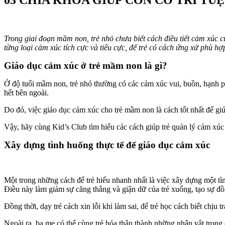
03 CHÌA KHÓA GIÚP CON CÓ TRÍ TU
Trong giai đoạn mầm non, trẻ nhỏ chưa biết cách điều tiết cảm xúc 
từng loại cảm xúc tích cực và tiêu cực, để trẻ có cách ứng xử phù hợ
Giáo dục cảm xúc ở trẻ mầm non là gì?
Ở độ tuổi mầm non, trẻ nhỏ thường có các cảm xúc vui, buồn, hạnh ph
hết bên ngoài.
Do đó, việc giáo dục cảm xúc cho trẻ mầm non là cách tốt nhất để gi
Vậy, hãy cùng Kid’s Club tìm hiểu các cách giúp trẻ quản lý cảm xúc 
Xây dựng tình huống thực tế để giáo dục cảm xúc
Một trong những cách để trẻ hiểu nhanh nhất là việc xây dựng một tìn
Điều này làm giảm sự căng thẳng và giận dữ của trẻ xuống, tạo sự đồ
Đồng thời, dạy trẻ cách xin lỗi khi làm sai, để trẻ học cách biết chịu
Ngoài ra, ba mẹ có thể cùng trẻ hóa thân thành những nhân vật trong 