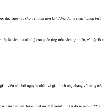
Giáo dục cảm xúc cho trẻ mầm non là hướng dẫn trẻ cách phân biệt
 này là cách mà não bộ con phản ứng một cách tự nhiên, và bộc lộ ra
giáo viên nên hỏi nguyên nhân và giải thích nhẹ nhàng với từng trẻ.
m các cảm xúc vui, buồn, biết ơn, thất vọng,…. Từ đó sẽ nuôi dưỡng