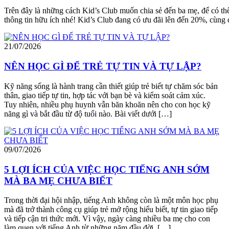
Trên đây là những cách Kid’s Club muốn chia sẻ đến ba mẹ, để có thể 
thông tin hữu ích nhé! Kid’s Club đang có ưu đãi lên đến 20%, cùng
21/07/2026
NÊN HỌC GÌ ĐỂ TRẺ TỰ TIN VÀ TỰ LẬP?
Kỹ năng sống là hành trang cần thiết giúp trẻ biết tự chăm sóc bản
thân, giao tiếp tự tin, hợp tác với bạn bè và kiểm soát cảm xúc.
Tuy nhiên, nhiều phụ huynh vẫn băn khoăn nên cho con học kỹ
năng gì và bắt đầu từ độ tuổi nào. Bài viết dưới […]
09/07/2026
5 LỢI ÍCH CỦA VIỆC HỌC TIẾNG ANH SỚM
MÀ BA MẸ CHƯA BIẾT
Trong thời đại hội nhập, tiếng Anh không còn là một môn học phụ
mà đã trở thành công cụ giúp trẻ mở rộng hiểu biết, tự tin giao tiếp
và tiếp cận tri thức mới. Vì vậy, ngày càng nhiều ba mẹ cho con
làm quen với tiếng Anh từ những năm đầu đời, […]