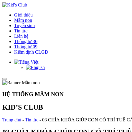
Giới thiệu
Mầm non
Tuyển sinh
Tin tức
Liên hệ
Thông tư 36
Thông tư 09
Kiểm định CLGD
HỆ THỐNG MẦM NON
KID’S CLUB
Trang chủ
-
Tin tức
-
03 CHÌA KHÓA GIÚP CON CÓ TRÍ TUỆ 