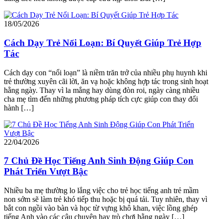
18/05/2026
Cách Dạy Trẻ Nổi Loạn: Bí Quyết Giúp Trẻ Hợp
Tác
Cách dạy con “nổi loạn” là niềm trăn trở của nhiều phụ huynh khi
trẻ thường xuyên cãi lời, ăn vạ hoặc không hợp tác trong sinh hoạt
hằng ngày. Thay vì la mắng hay dùng đòn roi, ngày càng nhiều
cha mẹ tìm đến những phương pháp tích cực giúp con thay đổi
hành […]
22/04/2026
7 Chủ Đề Học Tiếng Anh Sinh Động Giúp Con
Phát Triển Vượt Bậc
Nhiều ba mẹ thường lo lắng việc cho trẻ học tiếng anh trẻ mầm
non sớm sẽ làm trẻ khó tiếp thu hoặc bị quá tải. Tuy nhiên, thay vì
bắt con ngồi vào bàn và học từ vựng khô khan, việc lồng ghép
tiếng Anh vào các câu chuyện hay trò chơi hằng ngày […]