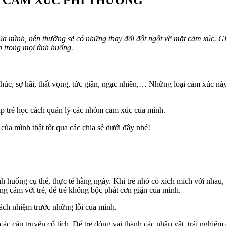
Ệ CẢM XÚC PHI THƯỜNG
của mình, nên thường sẽ có những thay đổi đột ngột về mặt cảm xúc. 
p trong mọi tình huống.
úc, sợ hãi, thất vọng, tức giận, ngạc nhiên,… Những loại cảm xúc này
úp trẻ học cách quản lý các nhóm cảm xúc của mình.
của mình thật tốt qua các chia sẻ dưới đây nhé!
h huống cụ thể, thực tế hằng ngày. Khi trẻ nhỏ có xích mích với nhau, 
ng cảm với trẻ, để trẻ không bộc phát cơn giận của mình.
 trách nhiệm trước những lỗi của mình.
các câu truyện cổ tích. Để trẻ đóng vai thành các nhân vật, trải nghiệ