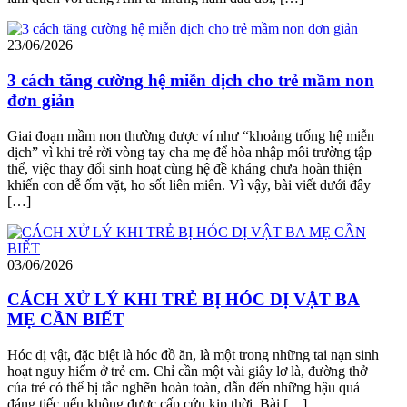
23/06/2026
3 cách tăng cường hệ miễn dịch cho trẻ mầm non
đơn giản
Giai đoạn mầm non thường được ví như “khoảng trống hệ miễn
dịch” vì khi trẻ rời vòng tay cha mẹ để hòa nhập môi trường tập
thể, việc thay đổi sinh hoạt cùng hệ đề kháng chưa hoàn thiện
khiến con dễ ốm vặt, ho sốt liên miên. Vì vậy, bài viết dưới đây
[…]
03/06/2026
CÁCH XỬ LÝ KHI TRẺ BỊ HÓC DỊ VẬT BA
MẸ CẦN BIẾT
Hóc dị vật, đặc biệt là hóc đồ ăn, là một trong những tai nạn sinh
hoạt nguy hiểm ở trẻ em. Chỉ cần một vài giây lơ là, đường thở
của trẻ có thể bị tắc nghẽn hoàn toàn, dẫn đến những hậu quả
đáng tiếc nếu không được cấp cứu kịp thời. Bài […]