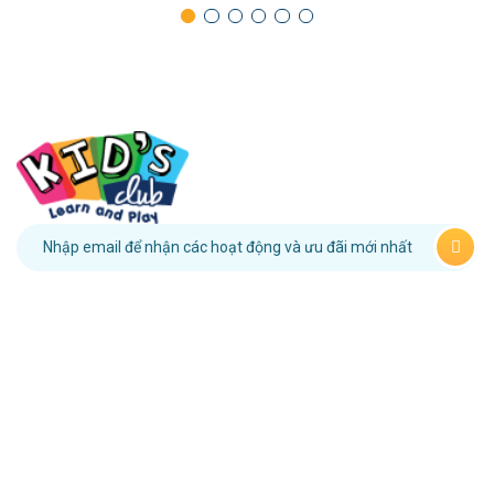
091 958 48 22
HỆ THỐNG MẦM NON
KID’S CLUB
1. Kid’s Club Bình Thới
Địa chỉ: 28-32 Đường số 3A, Cư Xá Bình Thới, Phường Bình Thới,
TP.HCM