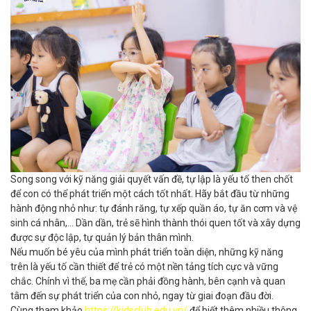
Song song với kỹ năng giải quyết vấn đề, tự lập là yếu tố then chốt
để con có thể phát triển một cách tốt nhất. Hãy bắt đầu từ những
hành động nhỏ như: tự đánh răng, tự xếp quần áo, tự ăn cơm và vệ
sinh cá nhân,… Dần dần, trẻ sẽ hình thành thói quen tốt và xây dựng
được sự độc lập, tự quản lý bản thân mình.
Nếu muốn bé yêu của mình phát triển toàn diện, những kỹ năng
trên là yếu tố cần thiết để trẻ có một nền tảng tích cực và vững
chắc. Chính vì thế, ba mẹ cần phải đồng hành, bên cạnh và quan
tâm đến sự phát triển của con nhỏ, ngay từ giai đoạn đầu đời.
Cùng tham khảo
https://kidsclub.edu.vn/
để biết thêm nhiều thông