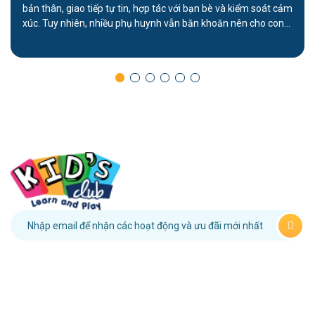
bản thân, giao tiếp tự tin, hợp tác với bạn bè và kiểm soát cảm
xúc. Tuy nhiên, nhiều phụ huynh vẫn băn khoăn nên cho con
học kỹ năng gì và bắt đầu từ độ tuổi nào. Bài viết dưới […]
091 958 48 22
HỆ THỐNG MẦM NON
KID’S CLUB