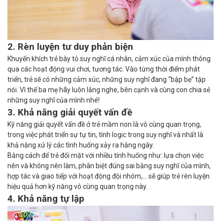
2. Rèn luyện tư duy phản biện
Khuyến khích trẻ bày tỏ suy nghĩ cá nhân, cảm xúc của mình thông
qua các hoạt động vui chơi, tương tác. Vào từng thời điểm phát
triển, trẻ sẽ có những cảm xúc, những suy nghĩ đang “bập bẹ” tập
nói. Vì thế ba mẹ hãy luôn lắng nghe, bên cạnh và cùng con chia sẻ
những suy nghĩ của mình nhé!
3. Khả năng giải quyết vấn đề
Kỹ năng giải quyết vấn đề ở trẻ mầm non là vô cùng quan trọng,
trong việc phát triển sự tự tin, tính logic trong suy nghĩ và nhất là
khả năng xử lý các tình huống xảy ra hằng ngày.
Bằng cách để trẻ đối mặt với nhiều tính huống như: lựa chọn việc
nên và không nên làm, phân biệt đúng sai bằng suy nghĩ của mình,
hợp tác và giao tiếp với hoạt động đội nhóm,… sẽ giúp trẻ rèn luyện
hiệu quả hơn kỹ năng vô cùng quan trọng này.
4. Khả năng tự lập