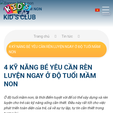
HỆ THỐNG MẦM NON
KID’S CLUB
Trang chủ
Tin tức
4 KỸ NĂNG BÉ YÊU CẦN RÈN LUYỆN NGAY Ở ĐỘ TUỔI MẦM
NON
4 KỸ NĂNG BÉ YÊU CẦN RÈN
LUYỆN NGAY Ở ĐỘ TUỔI MẦM
NON
Ở độ tuổi mầm non, là thời điểm tuyệt vời để có thể xây dựng và rèn
luyện cho trẻ các kỹ năng sống cần thiết. Điều này rất tốt cho việc
phát triển toàn diện của trẻ, cả về sự tự lập, tự tin cần thiết trong