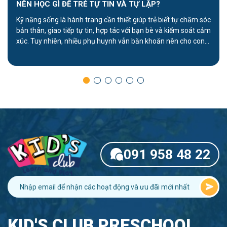
NÊN HỌC GÌ ĐỂ TRẺ TỰ TIN VÀ TỰ LẬP?
Kỹ năng sống là hành trang cần thiết giúp trẻ biết tự chăm sóc
bản thân, giao tiếp tự tin, hợp tác với bạn bè và kiểm soát cảm
xúc. Tuy nhiên, nhiều phụ huynh vẫn băn khoăn nên cho con
học kỹ năng gì và bắt đầu từ độ tuổi nào. Bài viết dưới […]
091 958 48 22
KID'S CLUB PRESCHOOL